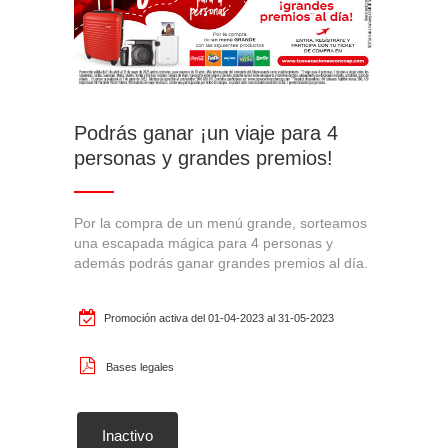
Cookies Utilizadas:
FUNCCONFPROMOCIONES
Cookies de rendimiento
Podrás ganar ¡un viaje para 4
Estas cookies nos permiten contar las visitas y fuentes de
personas y grandes premios!
tráfico para poder evaluar el rendimiento de nuestro sitio y
mejorarlo. Nos ayudan a saber qué páginas son las más o
menos visitadas, y cómo los visitantes navegan por el sitio.
Por la compra de un menú grande, sorteamos
una escapada mágica para 4 personas y
Toda la información que recogen estas cookies es
además podrás ganar grandes premios al día.
agregada y, por lo tanto, es anónima.
Cookies Utilizadas:
Promoción activa del 01-04-2023 al 31-05-2023
_ga, _gat, _gatUA, _gid, _dc_gtm_UA
Bases legales
Las cookies indicadas son titularidad de Google, Inc. Puedes
obtener más información sobre las cookies de Google en
https://policies.google.com/privacy/google-partners?hl=en-US
Inactivo