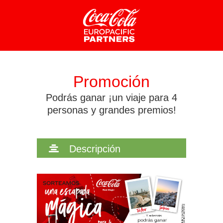
CONFIGURACIÓN DE COOKIES
Promoción
HABILITAR TODO
RECHAZAR TODO
Podrás ganar ¡un viaje para 4
personas y grandes premios!
Cookies necesarias
Estas cookies son necesarias para que el sitio web
Descripción
funcione y no se pueden desactivar en nuestros sistemas.
Puede configurar su navegador para bloquear o alertar
sobre estas cookies, pero alguna áreas del sitio no
funcionarán. Estas cookies no almacenan ninguna
información de identificación personal.