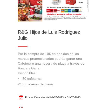
Cookies Utilizadas:
FUNCCONFPROMOCIONES
R&G Hijos de Luis Rodriguez
Cookies de rendimiento
Julio
Estas cookies nos permiten contar las visitas y fuentes de
tráfico para poder evaluar el rendimiento de nuestro sitio y
mejorarlo. Nos ayudan a saber qué páginas son las más o
Por la compra de 10€ en bebidas de las
menos visitadas, y cómo los visitantes navegan por el sitio.
marcas promocionadas podrás ganar una
Cafetera o una nevera de playa a través de
Toda la información que recogen estas cookies es
Rasca y Gana.
agregada y, por lo tanto, es anónima.
Disponibles:
50 cafeteras
Cookies Utilizadas:
2450 neveras de playa
_ga, _gat, _gatUA, _gid, _dc_gtm_UA
Las cookies indicadas son titularidad de Google, Inc. Puedes
Promoción activa del 01-07-2023 al 31-07-2023
obtener más información sobre las cookies de Google en
https://policies.google.com/privacy/google-partners?hl=en-US