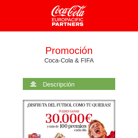
CONFIGURACIÓN DE COOKIES
Promoción
HABILITAR TODO
RECHAZAR TODO
Coca-Cola & FIFA
Cookies necesarias
Descripción
Estas cookies son necesarias para que el sitio web
funcione y no se pueden desactivar en nuestros sistemas.
Puede configurar su navegador para bloquear o alertar
sobre estas cookies, pero alguna áreas del sitio no
funcionarán. Estas cookies no almacenan ninguna
información de identificación personal.