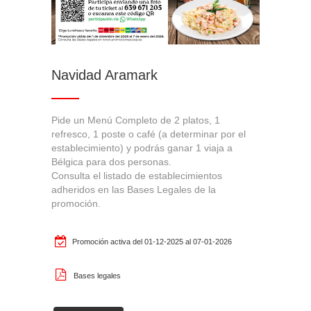
Cookies Utilizadas:
FUNCCONFPROMOCIONES
Navidad Aramark
Cookies de rendimiento
Estas cookies nos permiten contar las visitas y fuentes de
tráfico para poder evaluar el rendimiento de nuestro sitio y
Pide un Menú Completo de 2 platos, 1
refresco, 1 poste o café (a determinar por el
mejorarlo. Nos ayudan a saber qué páginas son las más o
establecimiento) y podrás ganar 1 viaja a
menos visitadas, y cómo los visitantes navegan por el sitio.
Bélgica para dos personas.
Toda la información que recogen estas cookies es
Consulta el listado de establecimientos
adheridos en las Bases Legales de la
agregada y, por lo tanto, es anónima.
promoción.
Cookies Utilizadas:
_ga, _gat, _gatUA, _gid, _dc_gtm_UA
Promoción activa del 01-12-2025 al 07-01-2026
Las cookies indicadas son titularidad de Google, Inc. Puedes
Bases legales
obtener más información sobre las cookies de Google en
https://policies.google.com/privacy/google-partners?hl=en-US