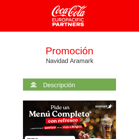
CONFIGURACIÓN DE COOKIES
Promoción
HABILITAR TODO
RECHAZAR TODO
Navidad Aramark
Cookies necesarias
Descripción
Estas cookies son necesarias para que el sitio web
funcione y no se pueden desactivar en nuestros sistemas.
Puede configurar su navegador para bloquear o alertar
sobre estas cookies, pero alguna áreas del sitio no
funcionarán. Estas cookies no almacenan ninguna
información de identificación personal.